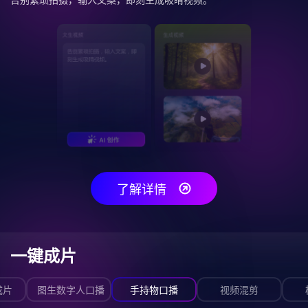
了解详情
一键成片
成片
图生数字人口播
手持物口播
视频混剪