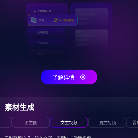
了解详情
素材生成
图生图
文生视频
图生视频
首
告别繁琐拍摄，输入文案，即刻生成吸睛视频。